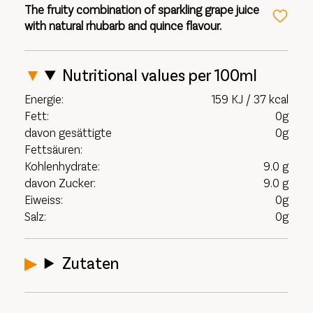
The fruity combination of sparkling grape juice
with natural rhubarb and quince flavour.
Nutritional values per 100ml
Energie:
159 KJ / 37 kcal
Fett:
0g
davon gesättigte
0g
Fettsäuren:
Kohlenhydrate:
9.0 g
davon Zucker:
9.0 g
Eiweiss:
0g
Salz:
0g
Zutaten