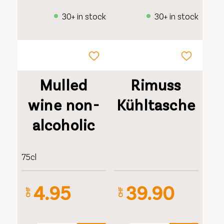
30+ in stock
30+ in stock
Mulled
Rimuss
wine non-
Kühltasche
alcoholic
75cl
4.95
39.90
CHF
CHF