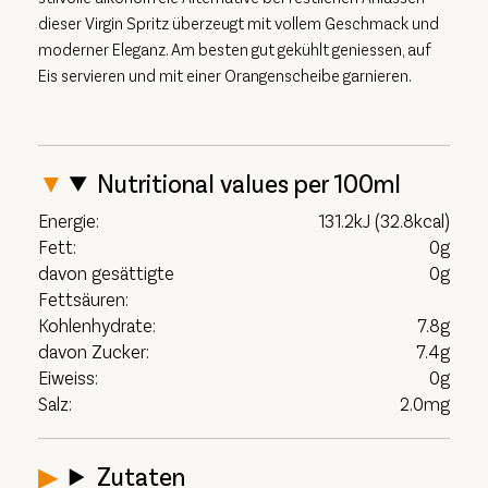
dieser Virgin Spritz überzeugt mit vollem Geschmack und
moderner Eleganz. Am besten gut gekühlt geniessen, auf
Eis servieren und mit einer Orangenscheibe garnieren.
Nutritional values per 100ml
Energie:
131.2kJ (32.8kcal)
Fett:
0g
davon gesättigte
0g
Fettsäuren:
Kohlenhydrate:
7.8g
davon Zucker:
7.4g
Eiweiss:
0g
Salz:
2.0mg
Zutaten