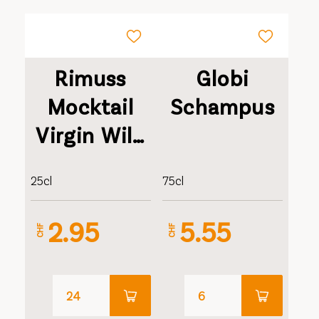
Rimuss
Globi
Mocktail
Schampus
Virgin Wild
Berry 0%
25cl
75cl
2.95
5.55
CHF
CHF