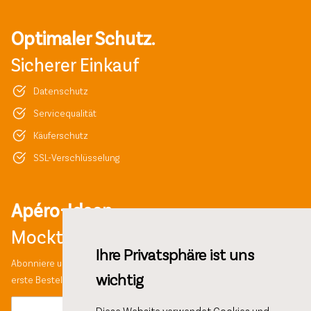
Optimaler Schutz.
Sicherer Einkauf
Datenschutz
Servicequalität
Käuferschutz
SSL-Verschlüsselung
Apéro-Ideen,
Mocktail-Rezepte und mehr!
Ihre Privatsphäre ist uns
Abonniere unseren Newsletter und erhalte 10% Rabatt auf deine
wichtig
erste Bestellung.
Diese Website verwendet Cookies und