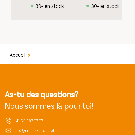
30+ en stock
30+ en stock
Accueil
As-tu des questions?
Nous sommes là pour toi!
+41 52 687 37 37
info@rimuss-strada.ch