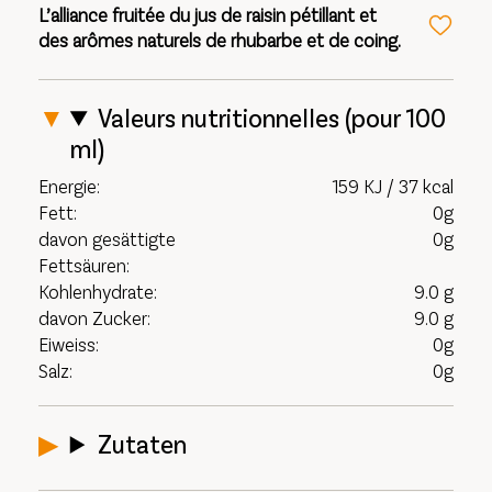
L’alliance fruitée du jus de raisin pétillant et
des arômes naturels de rhubarbe et de coing.
Valeurs nutritionnelles (pour 100
ml)
Energie:
159 KJ / 37 kcal
Fett:
0g
davon gesättigte
0g
Fettsäuren:
Kohlenhydrate:
9.0 g
davon Zucker:
9.0 g
Eiweiss:
0g
Salz:
0g
Zutaten