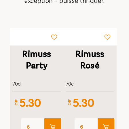
exception – puisse trinquer.
Rimuss
Rimuss
Party
Rosé
70cl
70cl
5.30
5.30
CHF
CHF