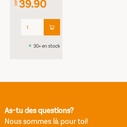
39.90
CHF
30+ en stock
As-tu des questions?
Nous sommes là pour toi!