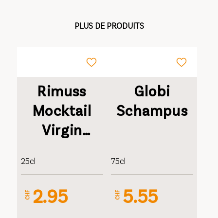
PLUS DE PRODUITS
Rimuss
Globi
Mocktail
Schampus
Virgin
Spritz 0%
25cl
75cl
2.95
5.55
CHF
CHF