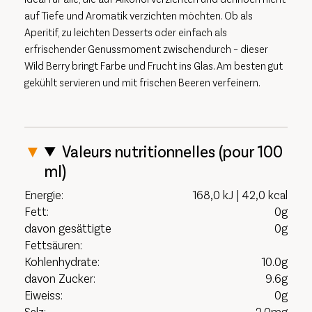
auf Tiefe und Aromatik verzichten möchten. Ob als
Aperitif, zu leichten Desserts oder einfach als
erfrischender Genussmoment zwischendurch – dieser
Wild Berry bringt Farbe und Frucht ins Glas. Am besten gut
gekühlt servieren und mit frischen Beeren verfeinern.
Valeurs nutritionnelles (pour 100
ml)
Energie:
168,0 kJ | 42,0 kcal
Fett:
0g
davon gesättigte
0g
Fettsäuren:
Kohlenhydrate:
10.0g
davon Zucker:
9.6g
Eiweiss:
0g
Salz:
2.0mg