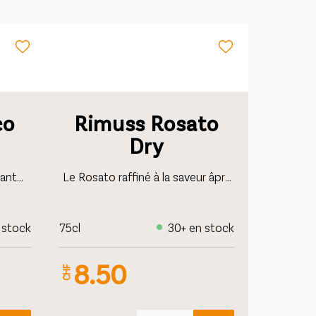
co
Rimuss Rosato
Dry
lant
Le Rosato raffiné à la saveur âpre
 sans
et naturelle. Un moment fort et
fraîche
pétillant de l’apéritif sans alcool.
 stock
75cl
30+ en stock
8.50
CHF