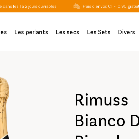
ré dans les 1 à 2 jours ouvrables
Frais d'envoi: CHF 10.90, gratui
ues
Les perlants
Les secs
Les Sets
Divers
Rimuss
Bianco 