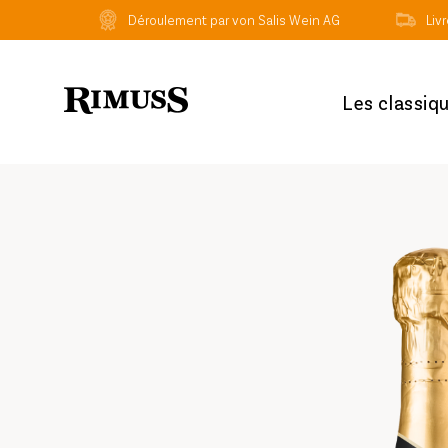
Déroulement par von Salis Wein AG
Liv
Les classiq