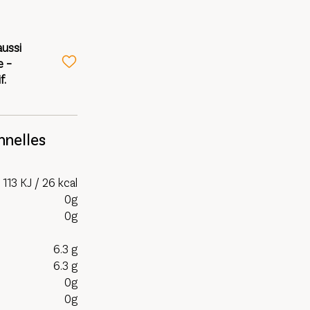
aussi
e –
f.
nnelles
113 KJ / 26 kcal
0g
0g
6.3 g
6.3 g
0g
0g