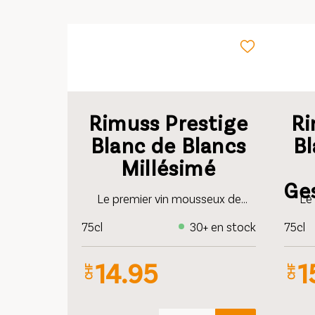
Rimuss Prestige
Ri
Blanc de Blancs
Bl
Millésimé
Ge
Le premier vin mousseux de
Le
prestige millésimé élaboré à partir
prest
75cl
30+ en stock
75cl
de 100 % de Pinot Blanc
de P
désalcoolisé. Un Blanc de Blancs
Blan
14.95
1
élégant, alliant finesse et
finess
CHF
CHF
innovation – totalement sans
alcool.